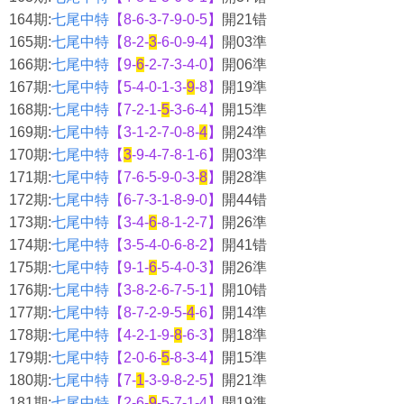
164期:
七尾中特
【8-6-3-7-9-0-5】
開21错
165期:
七尾中特
【8-2-
3
-6-0-9-4】
開03準
166期:
七尾中特
【9-
6
-2-7-3-4-0】
開06準
167期:
七尾中特
【5-4-0-1-3-
9
-8】
開19準
168期:
七尾中特
【
7-2-
1
-
5
-3-6-4
】
開15準
169期:
七尾中特
【3-1-2-7-0-8-
4
】
開24準
170期:
七尾中特
【
3
-9-4-7-8-1-6】
開03準
171期:
七尾中特
【7-6-5-9-0-3-
8
】
開28準
172期:
七尾中特
【6-7-3-1-8-9-0】
開44错
173期:
七尾中特
【3-4-
6
-8-1-2-7】
開26準
174期:
七尾中特
【3-5-4-0-6-8-2】
開41错
175期:
七尾中特
【9-1-
6
-5-4-0-3】
開26準
176期:
七尾中特
【3-8-2-6-7-5-1】
開10错
177期:
七尾中特
【8-7-2-9-5-
4
-6】
開14準
178期:
七尾中特
【4-2-1-9-
8
-6-3】
開18準
179期:
七尾中特
【2-0-6-
5
-8-3-4】
開15準
180期:
七尾中特
【7-
1
-3-9-8-2-5】
開21準
181期:
七尾中特
【2-6-
9
-5-7-1-4】
開19準