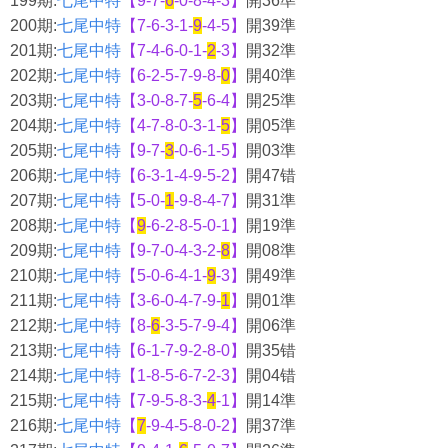
199期:
七尾中特
【9-7-
6
-0-8-4-3】
開36準
200期:
七尾中特
【7-6-3-1-
9
-4-5】
開39準
201期:
七尾中特
【7-4-6-0-1-
2
-3】
開32準
202期:
七尾中特
【6-2-5-7-9-8-
0
】
開40準
203期:
七尾中特
【3-0-8-7-
5
-6-4】
開25準
204期:
七尾中特
【4-7-8-0-3-1-
5
】
開05準
205期:
七尾中特
【9-7-
3
-0-6-1-5】
開03準
206期:
七尾中特
【6-3-1-4-9-5-2】
開47错
207期:
七尾中特
【5-0-
1
-9-8-4-7】
開31準
208期:
七尾中特
【
9
-6-2-8-5-0-1】
開19準
209期:
七尾中特
【9-7-0-4-3-2-
8
】
開08準
210期:
七尾中特
【5-0-6-4-1-
9
-3】
開49準
211期:
七尾中特
【3-6-0-4-7-9-
1
】
開01準
212期:
七尾中特
【8-
6
-3-5-7-9-4】
開06準
213期:
七尾中特
【6-1-7-9-2-8-0】
開35错
214期:
七尾中特
【1-8-5-6-7-2-3】
開04错
215期:
七尾中特
【7-9-5-8-3-
4
-1】
開14準
216期:
七尾中特
【
7
-9-4-5-8-0-2】
開37準