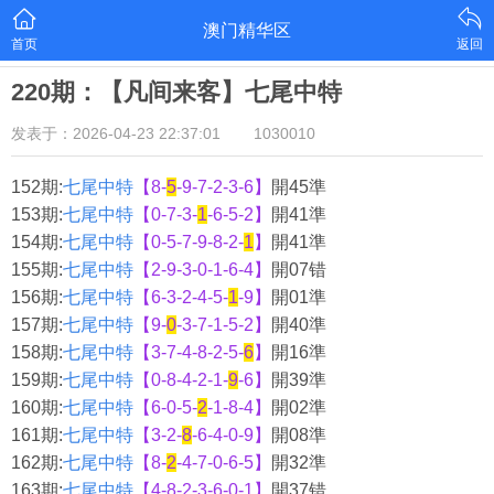
澳门精华区
首页
返回
220期：【凡间来客】七尾中特
发表于：2026-04-23 22:37:01
1030010
152期:
七尾中特
【8-
5
-9-7-2-3-6】
開45準
153期:
七尾中特
【0-7-3-
1
-6-5-2】
開41準
154期:
七尾中特
【0-5-7-9-8-2-
1
】
開41準
155期:
七尾中特
【2-9-3-0-1-6-4】
開07错
156期:
七尾中特
【6-3-2-
4
-5-
1
-9】
開01準
157期:
七尾中特
【9-
0
-3-7-1-5-2】
開40準
158期:
七尾中特
【3-7-4-8-2-5-
6
】
開16準
159期:
七尾中特
【0-8-4-2-1-
9
-6】
開39準
160期:
七尾中特
【6-0-5-
2
-1-8-4】
開02準
161期:
七尾中特
【3-2-
8
-6-4-0-9】
開08準
162期:
七尾中特
【8-
2
-4-7-0-6-5】
開32準
163期:
七尾中特
【4-8-2-3-6-0-1】
開37错