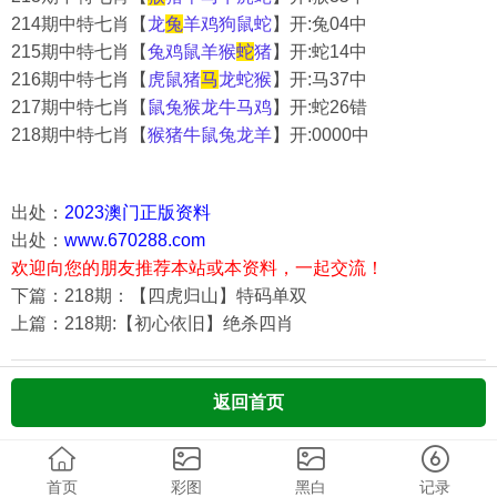
214期中特七肖【
龙
兔
羊鸡狗鼠蛇
】开:兔04中
215期中特七肖【
兔鸡鼠羊猴
蛇
猪
】开:蛇14中
216期中特七肖【
虎鼠猪
马
龙蛇猴
】开:马37中
217期中特七肖【
鼠兔猴龙牛马鸡
】开:蛇26错
218期中特七肖【
猴猪牛鼠兔龙羊
】开:0000中
出处：
2023澳门正版资料
出处：
www.670288.com
欢迎向您的朋友推荐本站或本资料，一起交流！
下篇：218期：【四虎归山】特码单双
上篇：218期:【初心依旧】绝杀四肖
返回首页
首页
彩图
黑白
记录