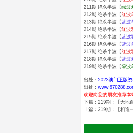
211期 绝杀半波【
绿波
212期 绝杀半波【
红波
213期 绝杀半波【
蓝波
214期 绝杀半波【
红波
215期 绝杀半波【
蓝波
216期 绝杀半波【
蓝波
217期 绝杀半波【
红波
218期 绝杀半波【
蓝波
219期 绝杀半波【
绿波
出处：
2023澳门正版
出处：
www.670288.co
欢迎向您的朋友推荐本
下篇：219期：【无地
上篇：219期：【相逢