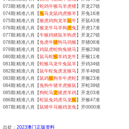
073期:精准八肖【
蛇鸡牛猴马羊虎猪
】开龙27错
074期:精准八肖【
兔
马龙鼠鸡虎猴羊
】开兔16准
075期:精准八肖【
猴虎鸡狗龙羊
鼠
牛
】开鼠43准
076期:精准八肖【
猴龙牛马羊狗
虎
兔
】开虎17准
077期:精准八肖【
牛猴鸡猪鼠羊狗虎
】开龙27错
078期:精准八肖【
兔虎牛
猪
狗马鸡猴
】开猪08准
079期:精准八肖【
鸡鼠虎蛇狗兔猪马
】开猴23错
080期:精准八肖【
鼠马蛇
猴
羊鸡龙牛
】开猴11准
081期:精准八肖【
蛇猴马龙牛兔鼠羊
】开鸡34错
082期:精准八肖【
鼠牛蛇兔虎龙猴马
】开羊48错
083期:精准八肖【
鼠鸡
猴
狗羊牛虎蛇
】开猴23准
084期:精准八肖【
兔狗牛猪羊虎猴鼠
】开蛇38错
085期:精准八肖【
狗蛇马
龙
猪虎羊鸡
】开龙03准
086期:精准八肖【
蛇鼠兔鸡虎马龙
猴
】开猴47准
087期:精准八肖【
鼠猪牛马猴鸡龙兔
】开0000准
出处：
2023澳门正版资料