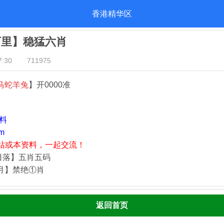
香港精华区
万里】稳猛六肖
:30
711975
马蛇羊兔
】开0000准
资料
m
站或本资料，一起交流！
日落】五肖五码
四月】禁绝①肖
返回首页