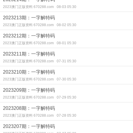
2023澳门正版资料 670288.com
08-03 05:30
2023213期：一字解特码
2023澳门正版资料 670288.com
08-02 05:30
2023212期：一字解特码
2023澳门正版资料 670288.com
08-01 05:30
2023211期：一字解特码
2023澳门正版资料 670288.com
07-31 05:30
2023210期：一字解特码
2023澳门正版资料 670288.com
07-30 05:30
2023209期：一字解特码
2023澳门正版资料 670288.com
07-29 05:30
2023208期：一字解特码
2023澳门正版资料 670288.com
07-28 05:30
2023207期：一字解特码