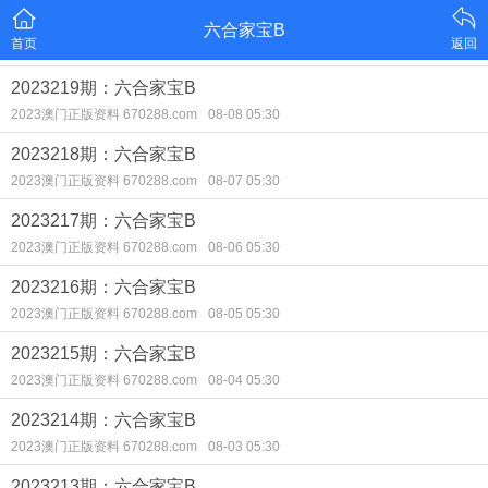
六合家宝B
首页
返回
2023219期：六合家宝B
2023澳门正版资料 670288.com
08-08 05:30
2023218期：六合家宝B
2023澳门正版资料 670288.com
08-07 05:30
2023217期：六合家宝B
2023澳门正版资料 670288.com
08-06 05:30
2023216期：六合家宝B
2023澳门正版资料 670288.com
08-05 05:30
2023215期：六合家宝B
2023澳门正版资料 670288.com
08-04 05:30
2023214期：六合家宝B
2023澳门正版资料 670288.com
08-03 05:30
2023213期：六合家宝B