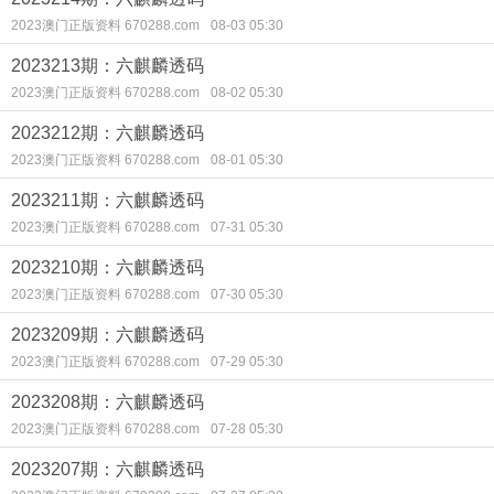
2023澳门正版资料 670288.com
08-03 05:30
2023213期：六麒麟透码
2023澳门正版资料 670288.com
08-02 05:30
2023212期：六麒麟透码
2023澳门正版资料 670288.com
08-01 05:30
2023211期：六麒麟透码
2023澳门正版资料 670288.com
07-31 05:30
2023210期：六麒麟透码
2023澳门正版资料 670288.com
07-30 05:30
2023209期：六麒麟透码
2023澳门正版资料 670288.com
07-29 05:30
2023208期：六麒麟透码
2023澳门正版资料 670288.com
07-28 05:30
2023207期：六麒麟透码