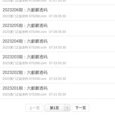
2023澳门正版资料 670288.com
07-27 05:30
2023206期：六麒麟透码
2023澳门正版资料 670288.com
07-26 05:30
2023205期：六麒麟透码
2023澳门正版资料 670288.com
07-26 05:30
2023204期：六麒麟透码
2023澳门正版资料 670288.com
07-24 05:30
2023203期：六麒麟透码
2023澳门正版资料 670288.com
07-23 05:30
2023202期：六麒麟透码
2023澳门正版资料 670288.com
07-22 05:30
2023201期：六麒麟透码
2023澳门正版资料 670288.com
07-21 05:30
上一页
第1页
下一页