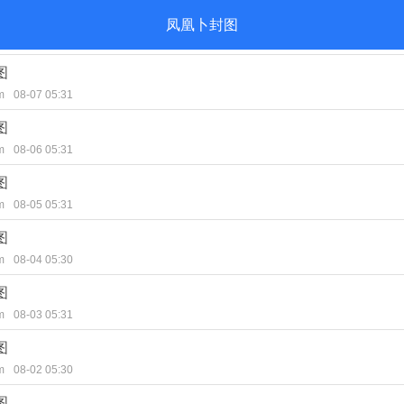
凤凰卜封图
图
m
08-07 05:31
图
m
08-06 05:31
图
m
08-05 05:31
图
m
08-04 05:30
图
m
08-03 05:31
图
m
08-02 05:30
图