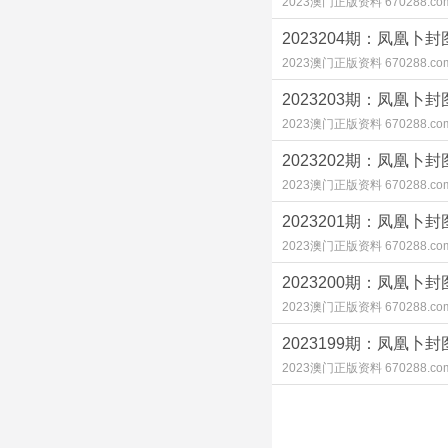
2023澳门正版资料 670288.co
2023204期：凤凰卜封
2023澳门正版资料 670288.co
2023203期：凤凰卜封
2023澳门正版资料 670288.co
2023202期：凤凰卜封
2023澳门正版资料 670288.co
2023201期：凤凰卜封
2023澳门正版资料 670288.co
2023200期：凤凰卜封
2023澳门正版资料 670288.co
2023199期：凤凰卜封
2023澳门正版资料 670288.co