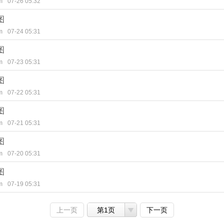
m
07-26 05:32
图
m
07-24 05:31
图
m
07-23 05:31
图
m
07-22 05:31
图
m
07-21 05:31
图
m
07-20 05:31
图
m
07-19 05:31
上一页
第1页
下一页