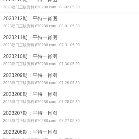
2023澳门正版资料 670288.com
08-02 05:30
2023212期：平特一肖图
2023澳门正版资料 670288.com
08-01 05:30
2023211期：平特一肖图
2023澳门正版资料 670288.com
07-31 05:30
2023210期：平特一肖图
2023澳门正版资料 670288.com
07-30 05:30
2023209期：平特一肖图
2023澳门正版资料 670288.com
07-29 05:30
2023208期：平特一肖图
2023澳门正版资料 670288.com
07-28 05:30
2023207期：平特一肖图
2023澳门正版资料 670288.com
07-27 05:30
2023206期：平特一肖图