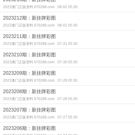
2023澳门正版资料 670288.com
08-02 05:30
2023212期：新挂牌彩图
2023澳门正版资料 670288.com
08-01 05:30
2023211期：新挂牌彩图
2023澳门正版资料 670288.com
07-31 05:30
2023210期：新挂牌彩图
2023澳门正版资料 670288.com
07-30 05:30
2023209期：新挂牌彩图
2023澳门正版资料 670288.com
07-29 05:30
2023208期：新挂牌彩图
2023澳门正版资料 670288.com
07-28 05:30
2023207期：新挂牌彩图
2023澳门正版资料 670288.com
07-27 05:30
2023206期：新挂牌彩图