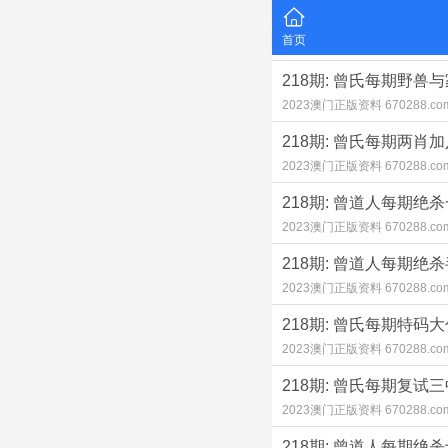
首页
218期: 曾氏每期野兽
2023澳门正版资料 670288.co
218期: 曾氏每期两肖
2023澳门正版资料 670288.co
218期: 曾道人每期绝
2023澳门正版资料 670288.co
218期: 曾道人每期绝
2023澳门正版资料 670288.co
218期: 曾氏每期特码
2023澳门正版资料 670288.co
218期: 曾氏每期复试
2023澳门正版资料 670288.co
218期: 曾道人每期绝