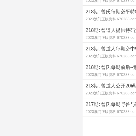
2023澳门正版资料 670288.co
218期: 曾氏每期必
2023澳门正版资料 670288.co
218期: 曾道人提供特
2023澳门正版资料 670288.co
218期: 曾道人每期必
2023澳门正版资料 670288.co
218期: 曾氏每期前后
2023澳门正版资料 670288.co
218期: 曾道人公开2
2023澳门正版资料 670288.co
217期: 曾氏每期野兽
2023澳门正版资料 670288.co