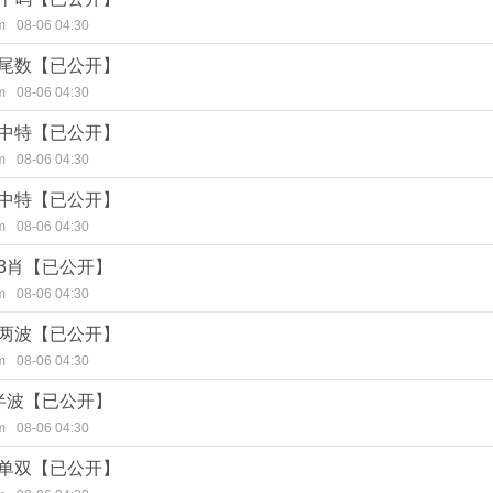
m
08-06 04:30
中尾数【已公开】
m
08-06 04:30
头中特【已公开】
m
08-06 04:30
行中特【已公开】
m
08-06 04:30
杀3肖【已公开】
m
08-06 04:30
中两波【已公开】
m
08-06 04:30
个半波【已公开】
m
08-06 04:30
数单双【已公开】