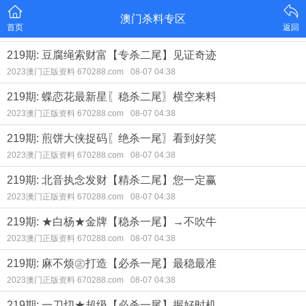
澳门杀料专区
首页
返回
219期: 豆腐绳索财富【专杀二尾】见证奇迹
2023澳门正版资料 670288.com
08-07 04:38
219期: 蝶恋花最新星〖稳杀二尾〗横空来料
2023澳门正版资料 670288.com
08-07 04:38
219期: 煎饼大侠捉码〖绝杀一尾〗看到好笑
2023澳门正版资料 670288.com
08-07 04:38
219期: 北音执念发财【精杀二尾】您一定赢
2023澳门正版资料 670288.com
08-07 04:38
219期: ★白杨★金牌【稳杀一尾】→不吹牛
2023澳门正版资料 670288.com
08-07 04:38
219期: 麻不烦㊣打造【必杀一尾】最稳最准
2023澳门正版资料 670288.com
08-07 04:38
219期: 一刀切★超级【必杀一尾】握好时机