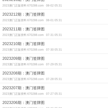
2023澳门正版资料 670288.com
08-02 05:31
2023212期：澳门签牌图
2023澳门正版资料 670288.com
08-01 05:31
2023211期：澳门签牌图
2023澳门正版资料 670288.com
07-31 05:31
2023210期：澳门签牌图
2023澳门正版资料 670288.com
07-30 05:31
2023209期：澳门签牌图
2023澳门正版资料 670288.com
07-29 05:31
2023208期：澳门签牌图
2023澳门正版资料 670288.com
07-28 05:31
2023207期：澳门签牌图
2023澳门正版资料 670288.com
07-27 05:31
2023206期：澳门签牌图