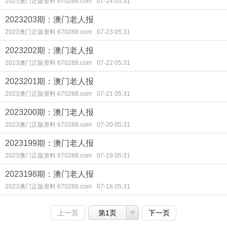
2023澳门正版资料 670288.com
07-24 05:31
2023203期：澳门老人报
2023澳门正版资料 670288.com
07-23 05:31
2023202期：澳门老人报
2023澳门正版资料 670288.com
07-22 05:31
2023201期：澳门老人报
2023澳门正版资料 670288.com
07-21 05:31
2023200期：澳门老人报
2023澳门正版资料 670288.com
07-20 05:31
2023199期：澳门老人报
2023澳门正版资料 670288.com
07-19 05:31
2023198期：澳门老人报
2023澳门正版资料 670288.com
07-18 05:31
上一页
第1页
下一页