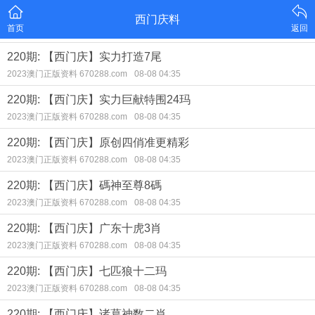
西门庆料
首页
返回
220期: 【西门庆】实力打造7尾
2023澳门正版资料 670288.com
08-08 04:35
220期: 【西门庆】实力巨献特围24玛
2023澳门正版资料 670288.com
08-08 04:35
220期: 【西门庆】原创四俏准更精彩
2023澳门正版资料 670288.com
08-08 04:35
220期: 【西门庆】碼神至尊8碼
2023澳门正版资料 670288.com
08-08 04:35
220期: 【西门庆】广东十虎3肖
2023澳门正版资料 670288.com
08-08 04:35
220期: 【西门庆】七匹狼十二玛
2023澳门正版资料 670288.com
08-08 04:35
220期: 【西门庆】诸葛神数二肖