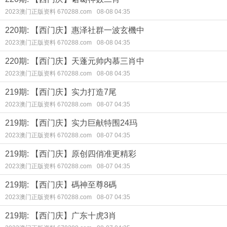
2023澳门正版资料 670288.com
08-08 04:35
220期: 【西门庆】惠泽社群一波玄機中
2023澳门正版资料 670288.com
08-08 04:35
220期: 【西门庆】天蓬元帅内慕三肖中
2023澳门正版资料 670288.com
08-08 04:35
219期: 【西门庆】实力打造7尾
2023澳门正版资料 670288.com
08-07 04:35
219期: 【西门庆】实力巨献特围24玛
2023澳门正版资料 670288.com
08-07 04:35
219期: 【西门庆】原创四俏准更精彩
2023澳门正版资料 670288.com
08-07 04:35
219期: 【西门庆】碼神至尊8碼
2023澳门正版资料 670288.com
08-07 04:35
219期: 【西门庆】广东十虎3肖