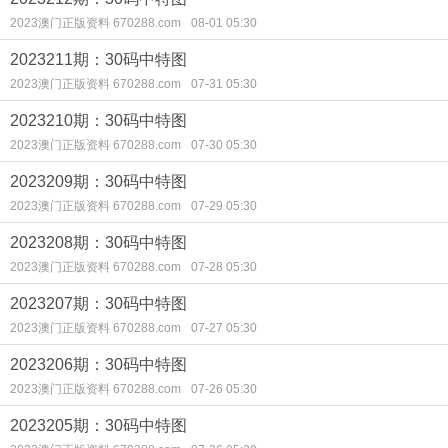
2023澳门正版资料 670288.com
08-01 05:30
2023211期：30码中特图
2023澳门正版资料 670288.com
07-31 05:30
2023210期：30码中特图
2023澳门正版资料 670288.com
07-30 05:30
2023209期：30码中特图
2023澳门正版资料 670288.com
07-29 05:30
2023208期：30码中特图
2023澳门正版资料 670288.com
07-28 05:30
2023207期：30码中特图
2023澳门正版资料 670288.com
07-27 05:30
2023206期：30码中特图
2023澳门正版资料 670288.com
07-26 05:30
2023205期：30码中特图